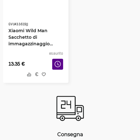
GVU433619JJ
Xiaomi Wild Man
Sacchetto di
immagazzinaggio
impermeabile 3L
esaurito
13.35
€
Consegna