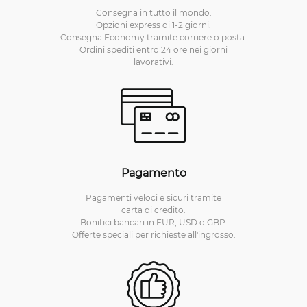
Consegna in tutto il mondo.
Opzioni express di 1-2 giorni.
Consegna Economy tramite corriere o posta.
Ordini spediti entro 24 ore nei giorni
lavorativi.
Pagamento
Pagamenti veloci e sicuri tramite
carta di credito.
Bonifici bancari in EUR, USD o GBP.
Offerte speciali per richieste all'ingrosso.