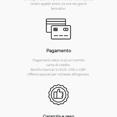
Ordini spediti entro 24 ore nei giorni
lavorativi.
Pagamento
Pagamenti veloci e sicuri tramite
carta di credito.
Bonifici bancari in EUR, USD o GBP.
Offerte speciali per richieste all'ingrosso.
Garanzia e reso