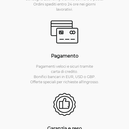
Ordini spediti entro 24 ore nei giorni
lavorativi.
Pagamento
Pagamenti veloci e sicuri tramite
carta di credito.
Bonifici bancari in EUR, USD o GBP.
Offerte speciali per richieste all'ingrosso.
Garanzia e reso