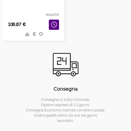
esaurito
106.87
€
Consegna
Consegna in tutto il mondo.
Opzioni express di 1-2 giorni.
Consegna Economy tramite corriere o posta.
Ordini spediti entro 24 ore nei giorni
lavorativi.