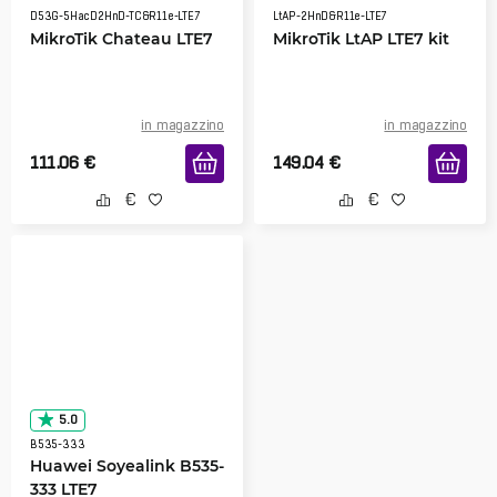
D53G-5HacD2HnD-TC&R11e-LTE7
LtAP-2HnD&R11e-LTE7
MikroTik Chateau LTE7
MikroTik LtAP LTE7 kit
in magazzino
in magazzino
111.06
€
149.04
€
5.0
B535-333
Huawei Soyealink B535-
333 LTE7