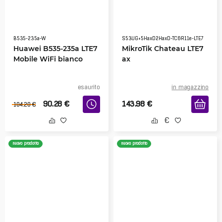
B535-235a-W
S53UG+5HaxD2HaxD-TC&R11e-LTE7
Huawei B535-235a LTE7
MikroTik Chateau LTE7
Mobile WiFi bianco
ax
esaurito
in magazzino
90.28
€
143.98
€
104.20
€
nuovo prodotto
nuovo prodotto