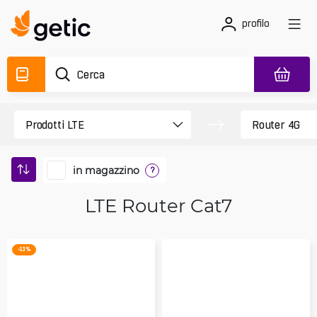
profilo
in magazzino
?
LTE Router Cat7
-13 %