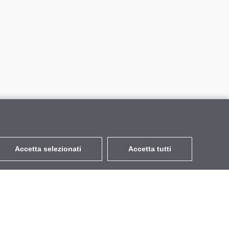
Accetta selezionati
Accetta tutti
EUR
con IVA 22%
,
Italia