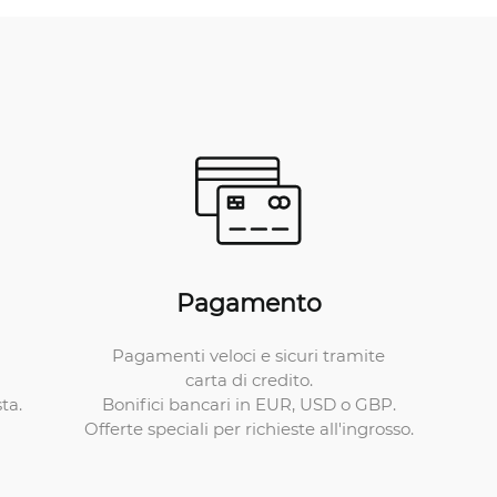
Pagamento
Pagamenti veloci e sicuri tramite
carta di credito.
Bonifici bancari in EUR, USD o GBP.
ta.
Offerte speciali per richieste all'ingrosso.