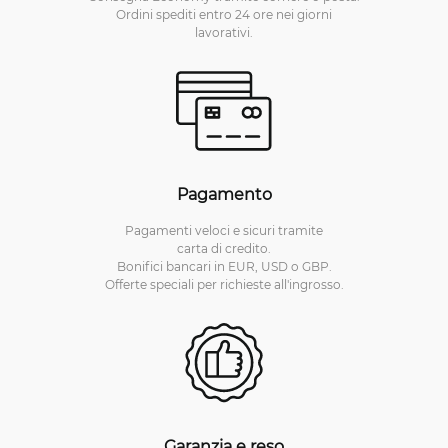
Ordini spediti entro 24 ore nei giorni
lavorativi.
Pagamento
Pagamenti veloci e sicuri tramite
carta di credito.
Bonifici bancari in EUR, USD o GBP.
Offerte speciali per richieste all'ingrosso.
Garanzia e reso