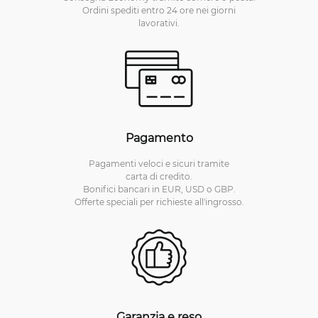
Ordini spediti entro 24 ore nei giorni
lavorativi.
Pagamento
Pagamenti veloci e sicuri tramite
carta di credito.
Bonifici bancari in EUR, USD o GBP.
Offerte speciali per richieste all'ingrosso.
Garanzia e reso