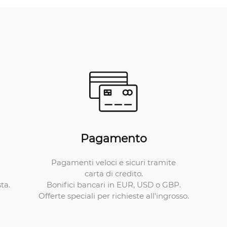
Pagamento
Pagamenti veloci e sicuri tramite
carta di credito.
Bonifici bancari in EUR, USD o GBP.
ta.
Offerte speciali per richieste all'ingrosso.