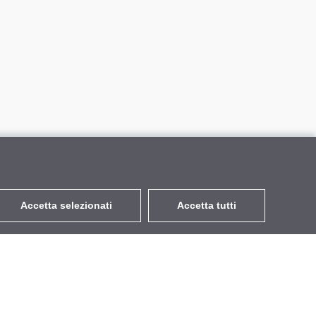
Accetta selezionati
Accetta tutti
EUR
con IVA 22%
,
Italia