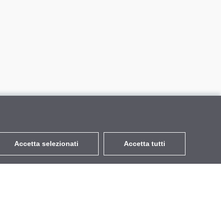
Accetta selezionati
Accetta tutti
EUR
con IVA 22%
,
Italia