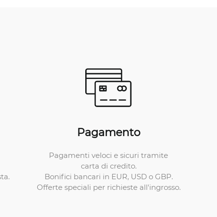
Pagamento
Pagamenti veloci e sicuri tramite
carta di credito.
Bonifici bancari in EUR, USD o GBP.
ta.
Offerte speciali per richieste all'ingrosso.