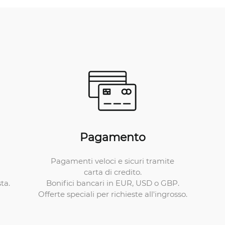
Pagamento
Pagamenti veloci e sicuri tramite
carta di credito.
Bonifici bancari in EUR, USD o GBP.
ta.
Offerte speciali per richieste all'ingrosso.