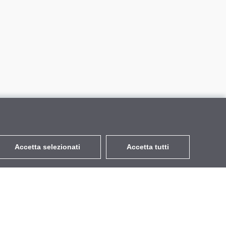
Accetta selezionati
Accetta tutti
EUR
con IVA 22%
,
Italia