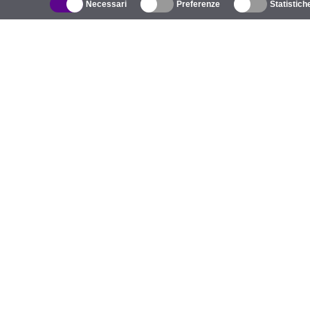
Necessari
Preferenze
Statistich
Catalogo
R
Wireless all'aperto
A
Antenne integrate
M
WiFi 5
E
Cavo Pigtail
S
Supporti e staffe
C
Licenze
Te
Punti di accesso
Po
Punti di accesso 4G
Po
Telecamere IP
Antenne 5G
A
UniFi Commutazione
Prodotti LoRa
Caricatori EV
P
C
G