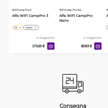
WiFiCamp-Pro3
WiFiCamp-Pro-Nano
4
Alfa WiFi CampPro 3
Alfa WiFi CampPro
Nano
EU
nuovo
in magazzino
in magazzino
173.20
€
93.83
€
Consegna