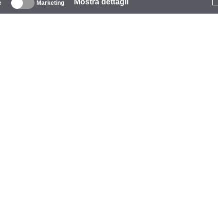
Mostra dettagli
e
Marketing
iguardo
zienda
archio
venti
tarCoins
ontatti
rmini e Condizioni
litica sulla privacy
litica sui cookie
iuto
agamento
onsegna
aranzia e reso