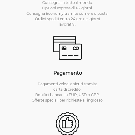
Consegna in tutto il mondo.
Opzioni express di 1-2 giorni.
Consegna Economy tramite corriere o posta.
Ordini spediti entro 24 ore nei giorni
lavorativi.
Pagamento
Pagamenti veloci e sicuri tramite
carta di credito.
Bonifici bancari in EUR, USD o GBP.
Offerte speciali per richieste all'ingrosso.