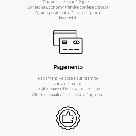
Opzioni express di 1-2 giorni.
Consegna Economy tramite corriere o posta.
Ordini spediti entro 24 ore nei giorni
lavorativi.
Pagamento
Pagamenti veloci e sicuri tramite
carta di credito.
Bonifici bancari in EUR, USD o GBP.
Offerte speciali per richieste all'ingrosso.