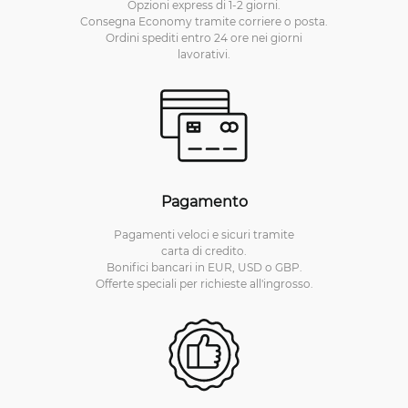
Opzioni express di 1-2 giorni.
Consegna Economy tramite corriere o posta.
Ordini spediti entro 24 ore nei giorni
lavorativi.
Pagamento
Pagamenti veloci e sicuri tramite
carta di credito.
Bonifici bancari in EUR, USD o GBP.
Offerte speciali per richieste all'ingrosso.