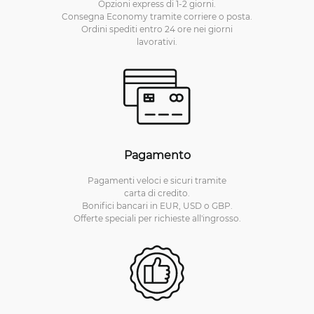
Opzioni express di 1-2 giorni.
Consegna Economy tramite corriere o posta.
Ordini spediti entro 24 ore nei giorni
lavorativi.
Pagamento
Pagamenti veloci e sicuri tramite
carta di credito.
Bonifici bancari in EUR, USD o GBP.
Offerte speciali per richieste all'ingrosso.