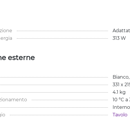
zione
Adatta
ergia
313 W
he esterne
Bianco,
331 x 2
4.1 kg
nzionamento
10 °C a
Interno
io
Tavolo