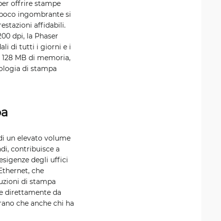
er offrire stampe
 e poco ingombrante si
stazioni affidabili.
200 dpi, la Phaser
 di tutti i giorni e i
di 128 MB di memoria,
nologia di stampa
pa
 di un elevato volume
di, contribuisce a
esigenze degli uffici
 Ethernet, che
luzioni di stampa
re direttamente da
curano che anche chi ha