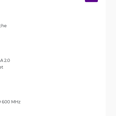
iche
-A 2.0
et
 600 MHz