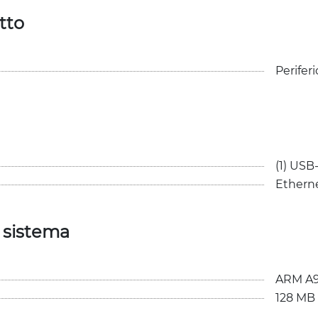
tto
Perifer
(1) USB
Ethern
i sistema
ARM A9
128 MB