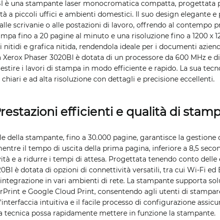
I è una stampante laser monocromatica compatta, progettata p
alità a piccoli uffici e ambienti domestici. Il suo design elegante
e scrivanie o alle postazioni di lavoro, offrendo al contempo pre
ampa fino a 20 pagine al minuto e una risoluzione fino a 1200 x 1
nitidi e grafica nitida, rendendola ideale per i documenti aziendali
La Xerox Phaser 3020BI è dotata di un processore da 600 MHz e 
estire i lavori di stampa in modo efficiente e rapido. La sua tec
 chiari e ad alta risoluzione con dettagli e precisione eccellenti.
restazioni efficienti e qualità di stam
sile della stampante, fino a 30.000 pagine, garantisce la gestione
mentre il tempo di uscita della prima pagina, inferiore a 8,5 secon
ità e a ridurre i tempi di attesa. Progettata tenendo conto delle 
BI è dotata di opzioni di connettività versatili, tra cui Wi-Fi ed
integrazione in vari ambienti di rete. La stampante supporta so
rPrint e Google Cloud Print, consentendo agli utenti di stampa
interfaccia intuitiva e il facile processo di configurazione assi
 tecnica possa rapidamente mettere in funzione la stampante.