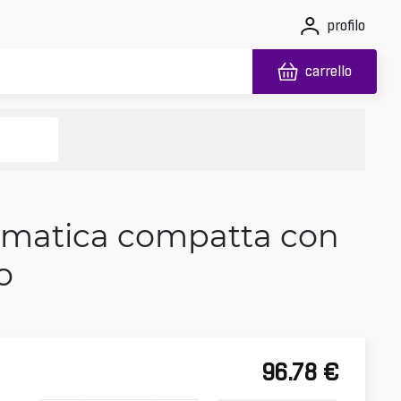
profilo
carrello
omatica compatta con
o
96.78
€