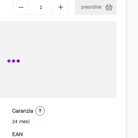
preordine
Garanzia
?
24 mesi
EAN