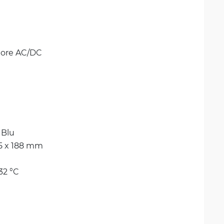
tore AC/DC
 
Blu
15 x 188 mm
 32 °C