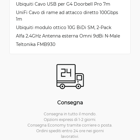
Ubiquiti Cavo USB per G4 Doorbell Pro 7m
UniFi Cavo di rame ad attacco diretto 100Gbps
1m
Ubiquiti modulo ottico 10G BiDi SM, 2-Pack
Alfa 2.4GHz Antenna esterna Omni 9dBi N-Male
Teltonika FMB930
Consegna
Consegna in tutto il mondo.
Opzioni express di 1-2 giorni.
Consegna Economy tramite corriere o posta.
Ordini spediti entro 24 ore nei giorni
lavorativi.