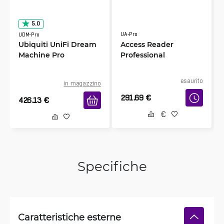
5.0
UA-Pro
UDM-Pro
Ubiquiti UniFi Dream
Access Reader
Machine Pro
Professional
esaurito
in magazzino
291.69
€
426.13
€
Specifiche
Caratteristiche esterne