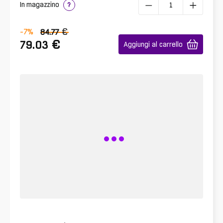
In magazzino
?
€
-7
%
84.77
€
79.03
Aggiungi al carrello