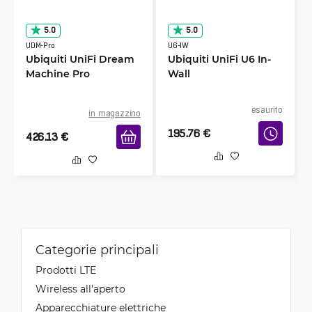
5.0
5.0
UDM-Pro
U6-IW
Ubiquiti UniFi Dream
Ubiquiti UniFi U6 In-
Machine Pro
Wall
esaurito
in magazzino
195.76
€
426.13
€
Categorie principali
Prodotti LTE
Wireless all'aperto
Apparecchiature elettriche