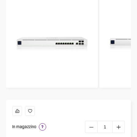
In magazzino
?