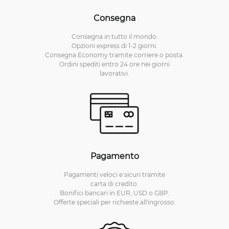
Consegna
Consegna in tutto il mondo.
Opzioni express di 1-2 giorni.
Consegna Economy tramite corriere o posta.
Ordini spediti entro 24 ore nei giorni
lavorativi.
Pagamento
Pagamenti veloci e sicuri tramite
carta di credito.
Bonifici bancari in EUR, USD o GBP.
Offerte speciali per richieste all'ingrosso.