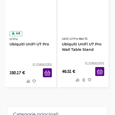
4.9
UACC-U7-Pro-Wall-TS
U7-Pro
Ubiquiti UniFi U7 Pro
Ubiquiti UniFi U7 Pro
Wall Table Stand
in magazzino
in magazzino
46.51
€
192.17
€
Categorie principali