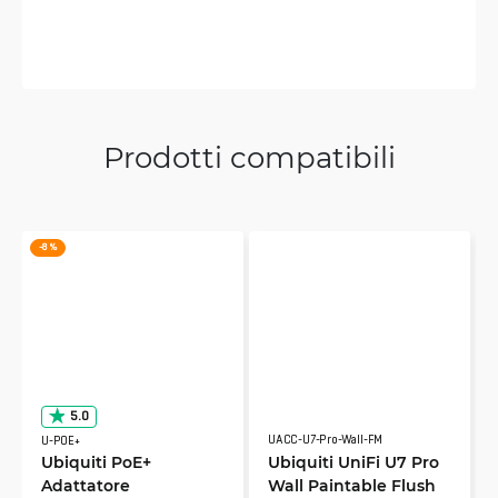
Prodotti compatibili
-8 %
5.0
UACC-U7-Pro-Wall-FM
U-POE+
Ubiquiti PoE+
Ubiquiti UniFi U7 Pro
Adattatore
Wall Paintable Flush