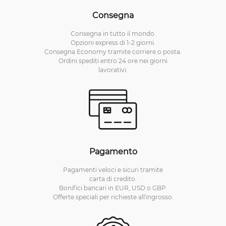
Consegna
Consegna in tutto il mondo.
Opzioni express di 1-2 giorni.
Consegna Economy tramite corriere o posta.
Ordini spediti entro 24 ore nei giorni
lavorativi.
Pagamento
Pagamenti veloci e sicuri tramite
carta di credito.
Bonifici bancari in EUR, USD o GBP.
Offerte speciali per richieste all'ingrosso.