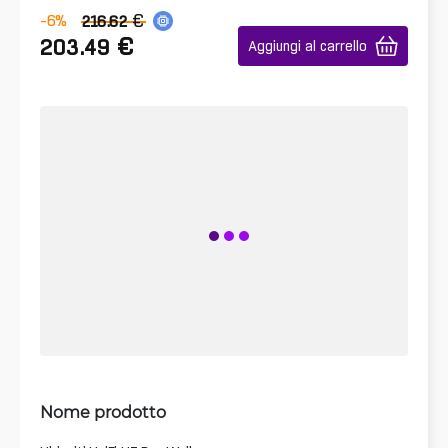
€
-6
%
216.62
€
203.49
Aggiungi al carrello
Nome prodotto