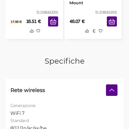
Mount
in magazzino
in magazzino
16.51
€
46.07
€
17.96
€
Specifiche
Rete wireless
Generazione
WiFi 7
Standard
802.11n/ac/ax/be