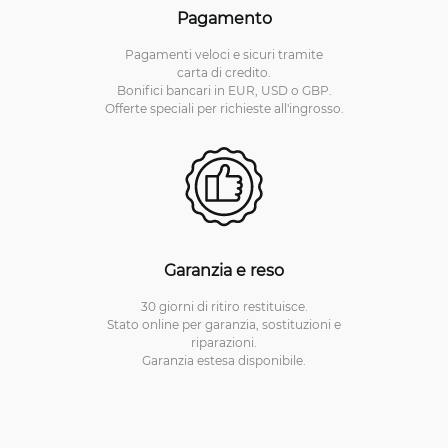
Pagamento
Pagamenti veloci e sicuri tramite
carta di credito.
Bonifici bancari in EUR, USD o GBP.
Offerte speciali per richieste all'ingrosso.
Garanzia e reso
30 giorni di ritiro restituisce.
Stato online per garanzia, sostituzioni e
riparazioni.
Garanzia estesa disponibile.