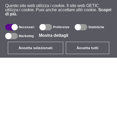
Questo sito web utilizza i cookie. Il sito web GETIC
utilizza i cookie. Puoi anche accettare altri cookie.
Scopri
di più.
Necessari
Preferenze
Statistiche
Mostra dettagli
Marketing
Accetta selezionati
Accetta tutti
EUR
con IVA 22%
,
Italia
Catalogo
Riguardo
Wireless all'aperto
Azienda
Antenne integrate
Marchio