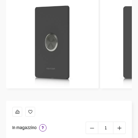
In magazzino
?