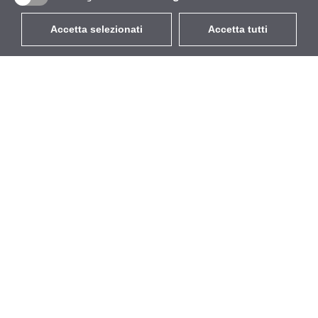
Accetta selezionati
Accetta tutti
EUR
con IVA 22%
,
Italia
Catalogo
Riguardo
Wireless all'aperto
Azienda
Antenne integrate
Marchio
WiFi 5
Eventi
Cavo Pigtail
StarCoins
Supporti e staffe
Contatti
Licenze
Termini e Condizioni
Punti di accesso
Politica sulla privacy