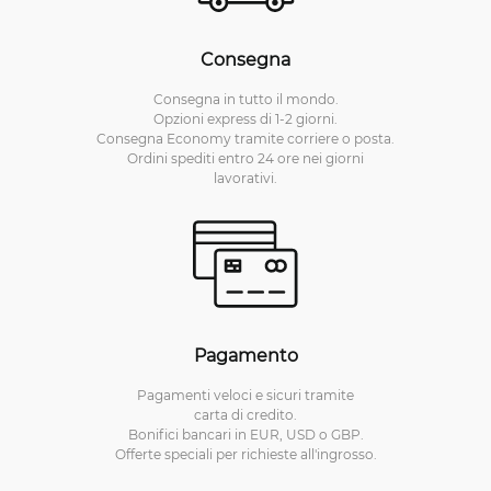
Consegna
Consegna in tutto il mondo.
Opzioni express di 1-2 giorni.
Consegna Economy tramite corriere o posta.
Ordini spediti entro 24 ore nei giorni
lavorativi.
Pagamento
Pagamenti veloci e sicuri tramite
carta di credito.
Bonifici bancari in EUR, USD o GBP.
Offerte speciali per richieste all'ingrosso.