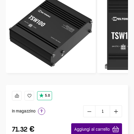
5.0
In magazzino
?
€
71.32
Aggiungi al carrello