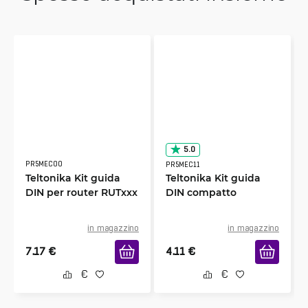
5.0
PR5MEC00
PR5MEC11
Teltonika Kit guida
Teltonika Kit guida
DIN per router RUTxxx
DIN compatto
in magazzino
in magazzino
7.17
€
4.11
€