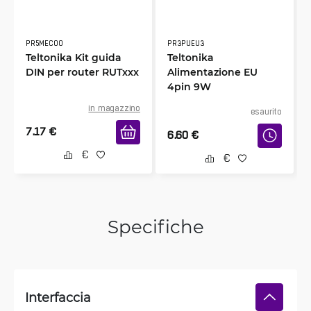
PR5MEC00
PR3PUEU3
Teltonika Kit guida
Teltonika
DIN per router RUTxxx
Alimentazione EU
4pin 9W
in magazzino
esaurito
7.17
€
6.60
€
Specifiche
Interfaccia