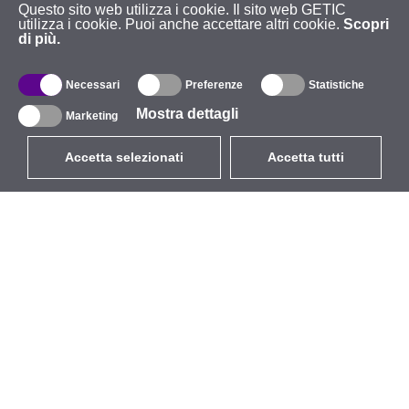
Questo sito web utilizza i cookie. Il sito web GETIC
utilizza i cookie. Puoi anche accettare altri cookie.
Scopri
di più.
Necessari
Preferenze
Statistiche
Mostra dettagli
Marketing
Accetta selezionati
Accetta tutti
EUR
con IVA 22%
,
Italia
Catalogo
Riguardo
Wireless all'aperto
Azienda
Antenne integrate
Marchio