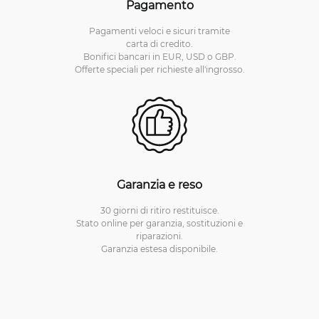
Pagamento
Pagamenti veloci e sicuri tramite
carta di credito.
Bonifici bancari in EUR, USD o GBP.
Offerte speciali per richieste all'ingrosso.
Garanzia e reso
30 giorni di ritiro restituisce.
Stato online per garanzia, sostituzioni e
riparazioni.
Garanzia estesa disponibile.