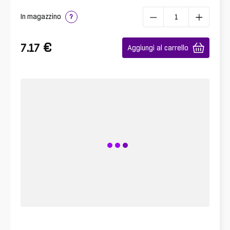
In magazzino
?
€
7.17
Aggiungi al carrello