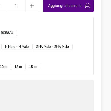
Aggiungi al carrello
RG58/U
N Male - N Male
SMA Male - SMA Male
10 m
12 m
15 m