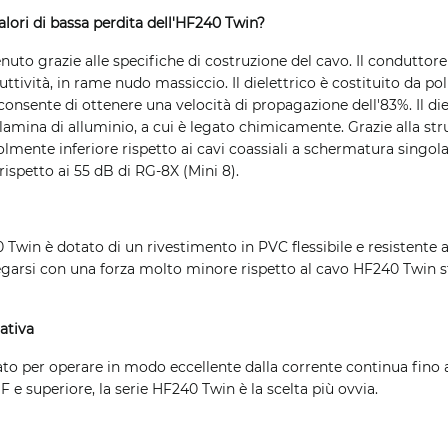
lori di bassa perdita dell'HF240 Twin?
nuto grazie alle specifiche di costruzione del cavo. Il conduttore
ttività, in rame nudo massiccio. Il dielettrico è costituito da po
consente di ottenere una velocità di propagazione dell'83%. Il die
lamina di alluminio, a cui è legato chimicamente. Grazie alla str
olmente inferiore rispetto ai cavi coassiali a schermatura singol
ispetto ai 55 dB di RG-8X (Mini 8).
 Twin è dotato di un rivestimento in PVC flessibile e resistente a
egarsi con una forza molto minore rispetto al cavo HF240 Twin 
ativa
o per operare in modo eccellente dalla corrente continua fino a
 e superiore, la serie HF240 Twin è la scelta più ovvia.