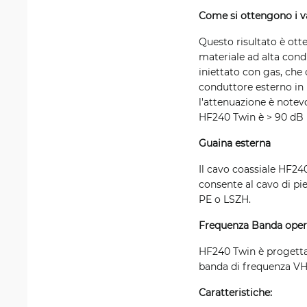
Come si ottengono i va
Questo risultato è otte
materiale ad alta condu
iniettato con gas, che 
conduttore esterno in 
l'attenuazione è notev
HF240 Twin è > 90 dB r
Guaina esterna
Il cavo coassiale HF240
consente al cavo di pi
PE o LSZH.
Frequenza Banda oper
HF240 Twin è progettat
banda di frequenza VHF
Caratteristiche: