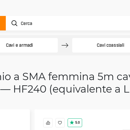
Cavi e armadi
Cavi coassiali
o a SMA femmina 5m cav
 — HF240 (equivalente a 
5.0