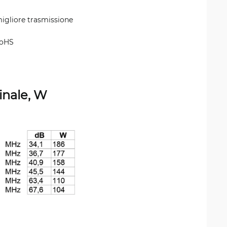
igliore trasmissione
RoHS
inale, W