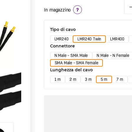
In magazzino
?
Tipo di cavo
LMR240
LMR240 Twin
LMR400
Connettore
N Male - SMA Male
N Male - N Female
SMA Male - SMA Female
Lunghezza del cavo
1 m
2 m
3 m
5 m
7 m