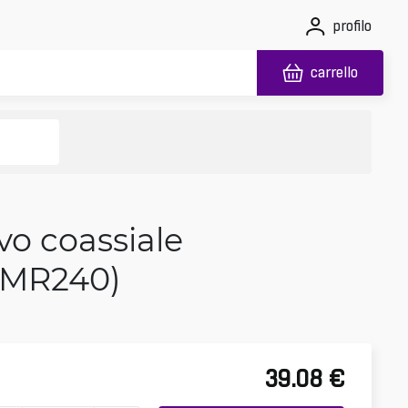
profilo
carrello
o coassiale
LMR240)
39.08
€