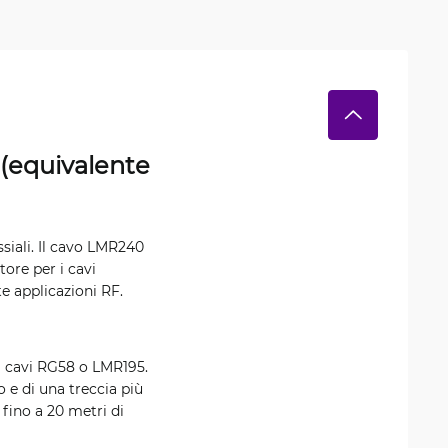
(equivalente
siali. Il cavo LMR240
ore per i cavi
te applicazioni RF.
ai cavi RG58 o LMR195.
o e di una treccia più
 fino a 20 metri di