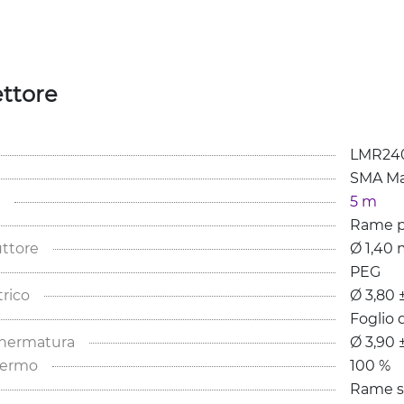
ttore
LMR240
SMA Ma
5 m
Rame p
ttore
Ø 1,40
PEG
trico
Ø 3,80 
Foglio 
chermatura
Ø 3,90 
hermo
100 %
Rame s