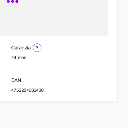
Garanzia
?
24 mesi
EAN
4752284001490