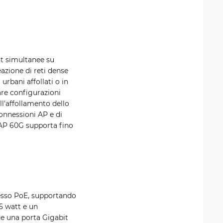
nt simultanee su
eazione di reti dense
rbani affollati o in
re configurazioni
ll'affollamento dello
onnessioni AP e di
wAP 60G supporta fino
resso PoE, supportando
5 watt e un
de una porta Gigabit