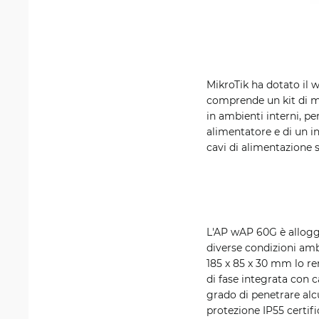
MikroTik ha dotato il w
comprende un kit di mo
in ambienti interni, pe
alimentatore e di un in
cavi di alimentazione s
L'AP wAP 60G è alloggi
diverse condizioni ambi
185 x 85 x 30 mm lo ren
di fase integrata con 
grado di penetrare alcu
protezione IP55 certifi