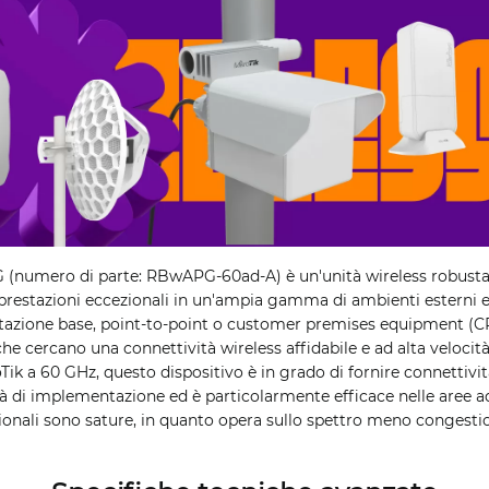
 (numero di parte: RBwAPG-60ad-A) è un'unità wireless robusta e
 prestazioni eccezionali in un'ampia gamma di ambienti esterni e
tazione base, point-to-point o customer premises equipment (CP
 che cercano una connettività wireless affidabile e ad alta veloci
Tik a 60 GHz, questo dispositivo è in grado di fornire connettivit
ità di implementazione ed è particolarmente efficace nelle aree ad
ionali sono sature, in quanto opera sullo spettro meno congesti