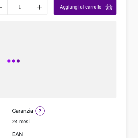
Aggiungi al carrello
Garanzia
?
24 mesi
EAN