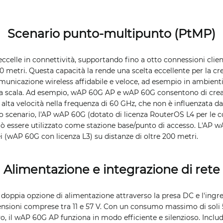
Scenario punto-multipunto (PtMP)
eccelle in connettività, supportando fino a otto connessioni clie
0 metri. Questa capacità la rende una scelta eccellente per la cr
unicazione wireless affidabile e veloce, ad esempio in ambienti u
arga scala. Ad esempio, wAP 60G AP e wAP 60G consentono di crea
alta velocità nella frequenza di 60 GHz, che non è influenzata da
to scenario, l'AP wAP 60G (dotato di licenza RouterOS L4 per le c
ò essere utilizzato come stazione base/punto di accesso. L'AP 
i (wAP 60G con licenza L3) su distanze di oltre 200 metri.
Alimentazione e integrazione di rete
na doppia opzione di alimentazione attraverso la presa DC e l'ing
sioni comprese tra 11 e 57 V. Con un consumo massimo di soli 
, il wAP 60G AP funziona in modo efficiente e silenzioso. Inclu