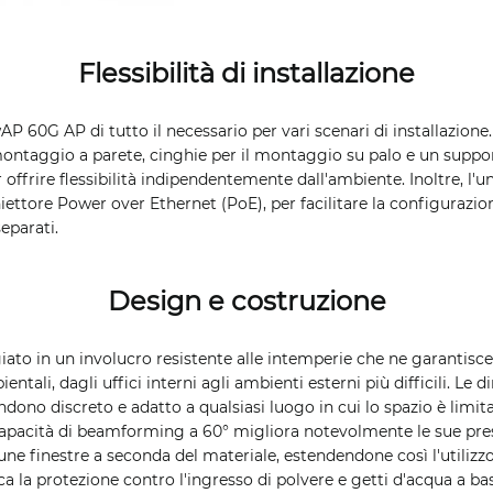
Flessibilità di installazione
AP 60G AP di tutto il necessario per vari scenari di installazione
ntaggio a parete, cinghie per il montaggio su palo e un suppor
r offrire flessibilità indipendentemente dall'ambiente. Inoltre, l'u
iettore Power over Ethernet (PoE), per facilitare la configurazio
eparati.
Design e costruzione
ato in un involucro resistente alle intemperie che ne garantisce
entali, dagli uffici interni agli ambienti esterni più difficili. Le
dono discreto e adatto a qualsiasi luogo in cui lo spazio è limit
capacità di beamforming a 60° migliora notevolmente le sue pres
ne finestre a seconda del materiale, estendendone così l'utilizzo.
ca la protezione contro l'ingresso di polvere e getti d'acqua a ba