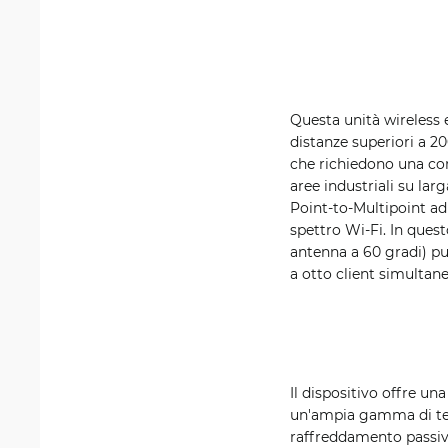
Questa unità wireless 
distanze superiori a 20
che richiedono una com
aree industriali su l
Point-to-Multipoint ad 
spettro Wi-Fi. In ques
antenna a 60 gradi) pu
a otto client simultane
Il dispositivo offre u
un'ampia gamma di ten
raffreddamento passivo