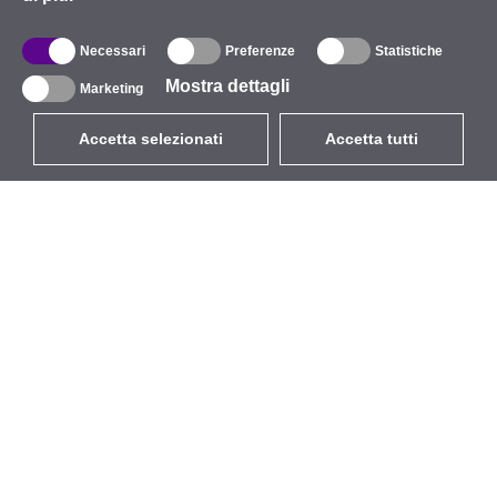
Necessari
Preferenze
Statistiche
Mostra dettagli
Marketing
Accetta selezionati
Accetta tutti
EUR
con IVA 22%
,
Italia
Catalogo
Riguardo
Wireless all'aperto
Azienda
Antenne integrate
Marchio
WiFi 5
Eventi
Cavo Pigtail
StarCoins