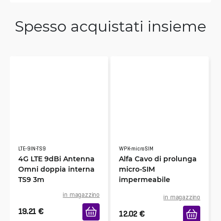
Spesso acquistati insieme
LTE-9IN-TS9
WPK-microSIM
4G LTE 9dBi Antenna
Alfa Cavo di prolunga
Omni doppia interna
micro-SIM
TS9 3m
impermeabile
in magazzino
in magazzino
19.21
€
12.02
€