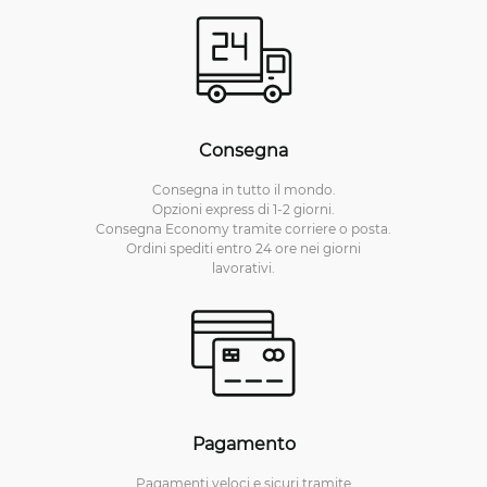
Consegna
Consegna in tutto il mondo.
Opzioni express di 1-2 giorni.
Consegna Economy tramite corriere o posta.
Ordini spediti entro 24 ore nei giorni
lavorativi.
Pagamento
Pagamenti veloci e sicuri tramite