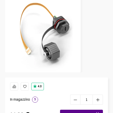
4.0
In magazzino
?