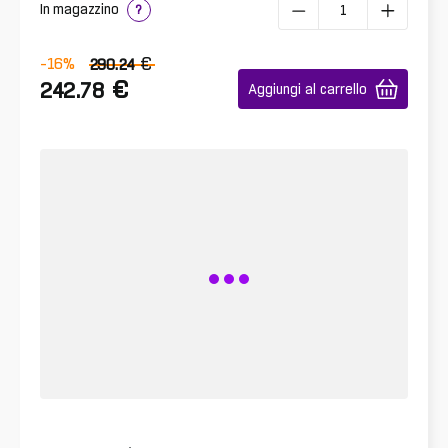
In magazzino
?
€
-16
%
290.24
€
242.78
Aggiungi al carrello