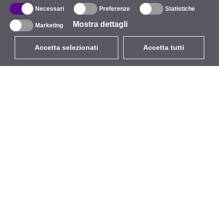
Necessari
Preferenze
Statistiche
Mostra dettagli
Marketing
Accetta selezionati
Accetta tutti
EUR
con IVA 22%
,
Italia
Catalogo
Riguardo
Wireless all'aperto
Azienda
Antenne integrate
Marchio
WiFi 5
Eventi
Cavo Pigtail
StarCoins
Supporti e staffe
Contatti