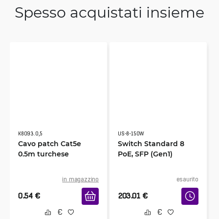
Spesso acquistati insieme
K8093.0,5
US-8-150W
Cavo patch Cat5e
Switch Standard 8
0.5m turchese
PoE, SFP (Gen1)
in magazzino
esaurito
0.54
€
203.01
€