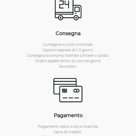
Consegna
Consegna in tutto il mondo.
Opzioni express di 1-2 giorni.
Consegna Economy tramite corriere o posta.
Ordini spediti entro 24 ore nei giorni
lavorativi.
Pagamento
Pagamenti veloci e sicuri tramite
carta di credito.