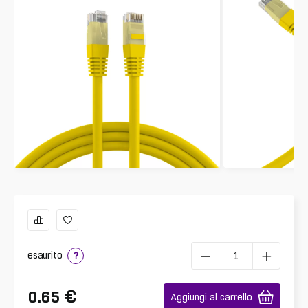
esaurito
?
€
0.65
Aggiungi al carrello