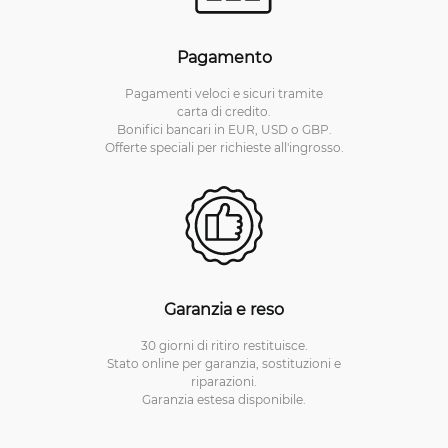
Pagamento
Pagamenti veloci e sicuri tramite
carta di credito.
Bonifici bancari in EUR, USD o GBP.
Offerte speciali per richieste all'ingrosso.
Garanzia e reso
30 giorni di ritiro restituisce.
Stato online per garanzia, sostituzioni e
riparazioni.
Garanzia estesa disponibile.