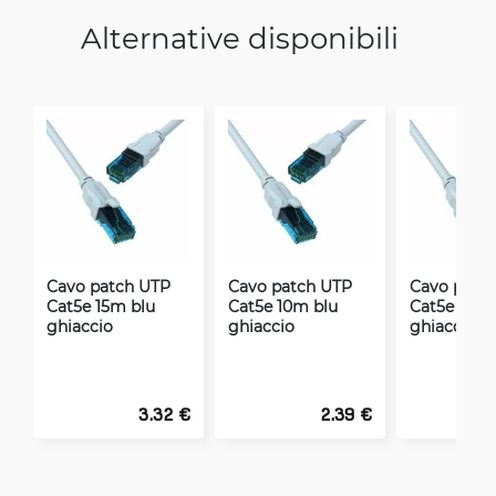
Alternative disponibili
Cavo patch UTP
Cavo patch UTP
Cavo patc
Cat5e 15m blu
Cat5e 10m blu
Cat5e 0.75
ghiaccio
ghiaccio
ghiaccio
3.32 €
2.39 €