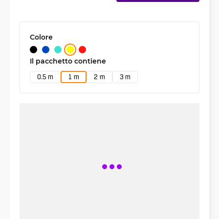
Colore
Il pacchetto contiene
0.5 m
1 m
2 m
3 m