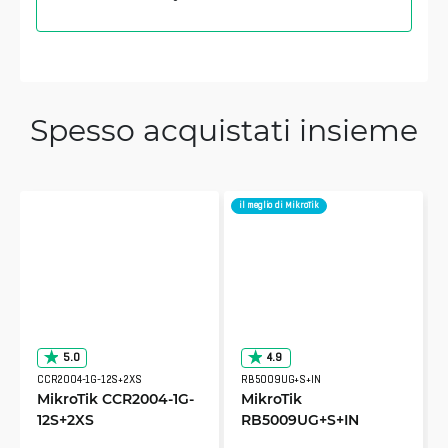
Spesso acquistati insieme
il meglio di MikroTik
5.0
4.9
CCR2004-1G-12S+2XS
RB5009UG+S+IN
MikroTik CCR2004-1G-
MikroTik
12S+2XS
RB5009UG+S+IN