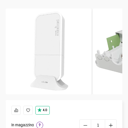
4.0
In magazzino
?