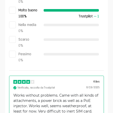
0
%
Molto buono
100
%
Trustpilot
—
1
Nella media
0
%
Scarso
0
%
Pessimo
0
%
Klāvs
8/19/2025
Verificata, raccolta da Trustpilot
Works without problems. Came with all kinds of
attachments, a power brick as well as a PoE
injector. Works well, seems weatherproof, at
least for now. Very difficult to inert SIM card.