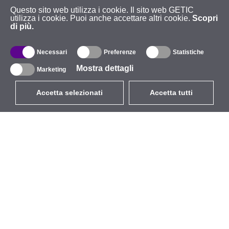
Questo sito web utilizza i cookie. Il sito web GETIC
utilizza i cookie. Puoi anche accettare altri cookie.
Scopri
di più.
Necessari
Preferenze
Statistiche
Mostra dettagli
Marketing
Accetta selezionati
Accetta tutti
EUR
con IVA 22%
,
Italia
Catalogo
Riguardo
Wireless all'aperto
Azienda
Antenne integrate
Marchio