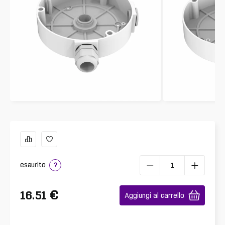
esaurito
?
€
16.51
Aggiungi al carrello