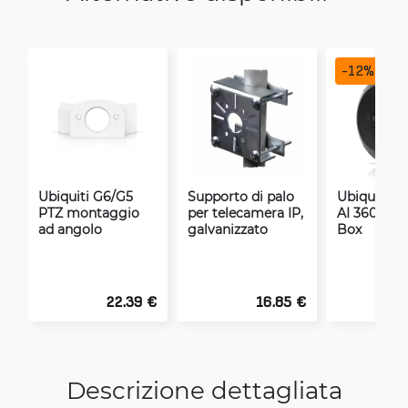
-
12
%
Ubiquiti G6/G5
Supporto di palo
Ubiquiti C
PTZ montaggio
per telecamera IP,
AI 360 Jun
ad angolo
galvanizzato
Box
22.39 €
16.85 €
Descrizione dettagliata