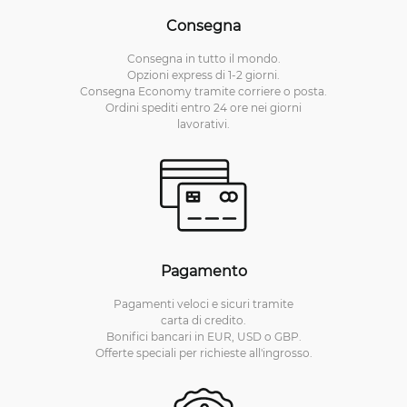
Consegna
Consegna in tutto il mondo.
Opzioni express di 1-2 giorni.
Consegna Economy tramite corriere o posta.
Ordini spediti entro 24 ore nei giorni
lavorativi.
Pagamento
Pagamenti veloci e sicuri tramite
carta di credito.
Bonifici bancari in EUR, USD o GBP.
Offerte speciali per richieste all'ingrosso.