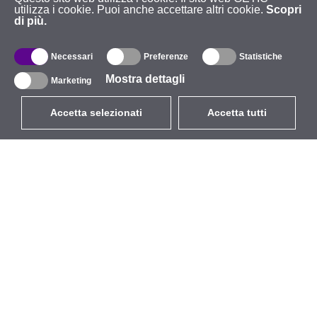
utilizza i cookie. Puoi anche accettare altri cookie.
Scopri
di più.
Necessari
Preferenze
Statistiche
Mostra dettagli
Marketing
Accetta selezionati
Accetta tutti
EUR
con IVA 22%
,
Italia
Catalogo
Riguardo
Wireless all'aperto
Azienda
Antenne integrate
Marchio
WiFi 5
Eventi