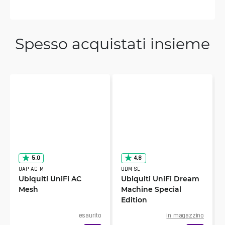
Spesso acquistati insieme
5.0
4.8
UAP-AC-M
UDM-SE
Ubiquiti UniFi AC
Ubiquiti UniFi Dream
Mesh
Machine Special
Edition
esaurito
in magazzino