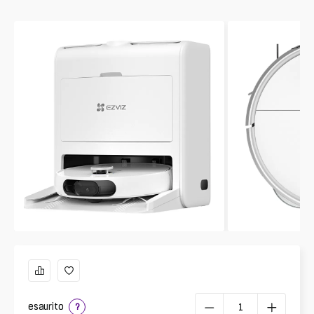
esaurito
?