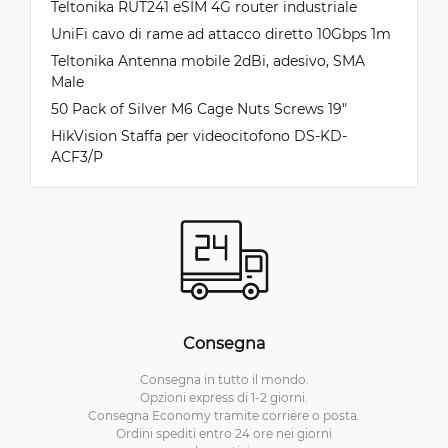
Teltonika RUT241 eSIM 4G router industriale
UniFi cavo di rame ad attacco diretto 10Gbps 1m
Teltonika Antenna mobile 2dBi, adesivo, SMA
Male
50 Pack of Silver M6 Cage Nuts Screws 19"
HikVision Staffa per videocitofono DS-KD-
ACF3/P
Consegna
Consegna in tutto il mondo.
Opzioni express di 1-2 giorni.
Consegna Economy tramite corriere o posta.
Ordini spediti entro 24 ore nei giorni