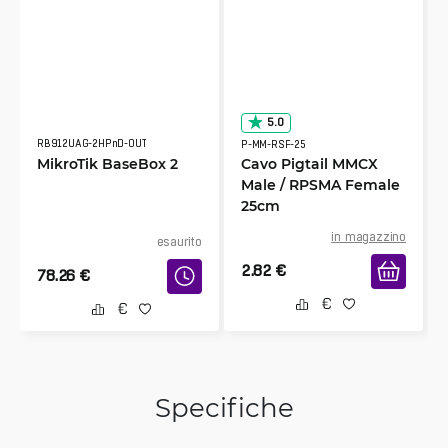
5.0
RB912UAG-2HPnD-OUT
P-MM-RSF-25
MikroTik BaseBox 2
Cavo Pigtail MMCX
Male / RPSMA Female
25cm
in magazzino
esaurito
2.82
€
78.26
€
Specifiche