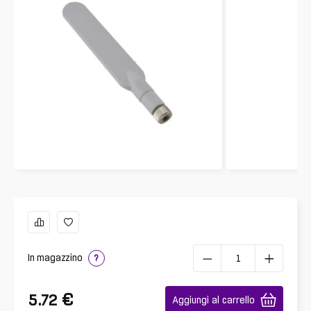
In magazzino
?
€
5.72
Aggiungi al carrello