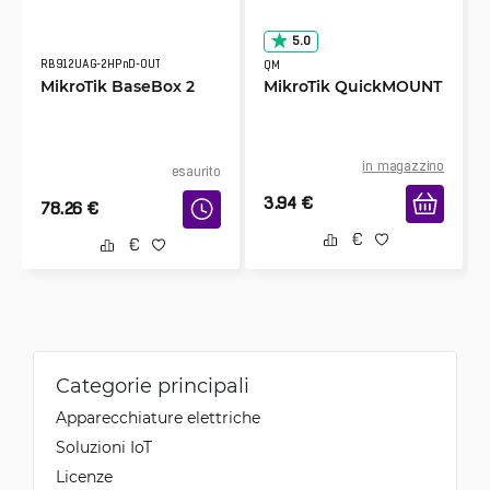
5.0
RB912UAG-2HPnD-OUT
QM
MikroTik BaseBox 2
MikroTik QuickMOUNT
in magazzino
esaurito
3.94
€
78.26
€
Categorie principali
Apparecchiature elettriche
Soluzioni IoT
Licenze