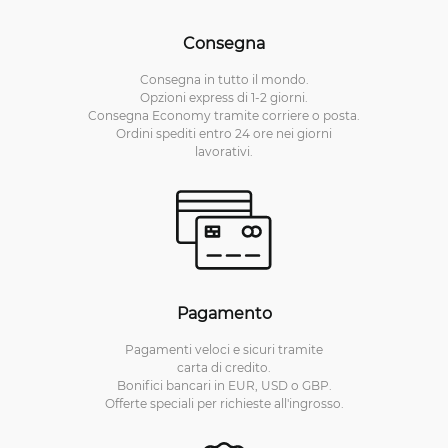
Consegna
Consegna in tutto il mondo.
Opzioni express di 1-2 giorni.
Consegna Economy tramite corriere o posta.
Ordini spediti entro 24 ore nei giorni
lavorativi.
Pagamento
Pagamenti veloci e sicuri tramite
carta di credito.
Bonifici bancari in EUR, USD o GBP.
Offerte speciali per richieste all'ingrosso.