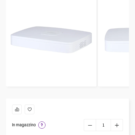
In magazzino
?