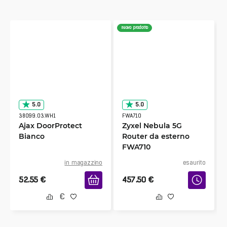
nuovo prodotto
5.0
5.0
38099.03.WH1
FWA710
Ajax DoorProtect
Zyxel Nebula 5G
Bianco
Router da esterno
FWA710
in magazzino
esaurito
52.55
€
457.50
€