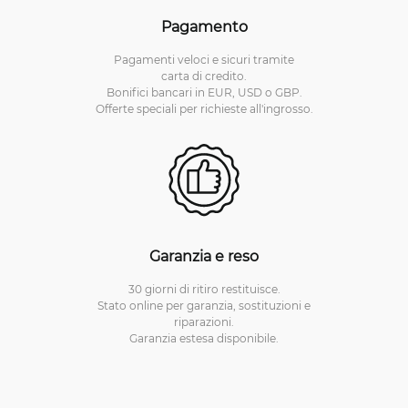
Pagamento
Pagamenti veloci e sicuri tramite
carta di credito.
Bonifici bancari in EUR, USD o GBP.
Offerte speciali per richieste all'ingrosso.
Garanzia e reso
30 giorni di ritiro restituisce.
Stato online per garanzia, sostituzioni e
riparazioni.
Garanzia estesa disponibile.