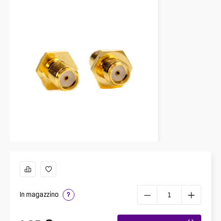
In magazzino
?