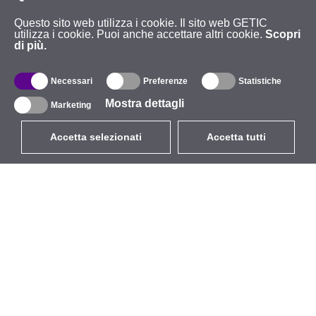
Questo sito web utilizza i cookie. Il sito web GETIC
utilizza i cookie. Puoi anche accettare altri cookie.
Scopri
di più.
Necessari
Preferenze
Statistiche
Mostra dettagli
Marketing
Accetta selezionati
Accetta tutti
EUR
con IVA 22%
,
Italia
Catalogo
Riguardo
Wireless all'aperto
Azienda
Antenne integrate
Marchio