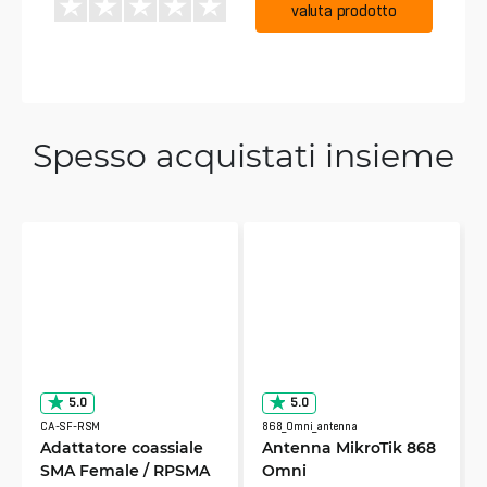
valuta prodotto
Spesso acquistati insieme
5.0
5.0
CA-SF-RSM
868_Omni_antenna
Adattatore coassiale
Antenna MikroTik 868
SMA Female / RPSMA
Omni