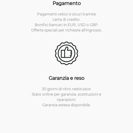
Pagamento
Pagamenti veloci e sicuri tramite
carta di credito.
Bonifici bancari in EUR, USD o GBP.
Offerte speciali per richieste all'ingrosso.
Garanzia e reso
30 giorni di ritiro restituisce.
Stato online per garanzia, sostituzioni e
riparazioni.
Garanzia estesa disponibile.