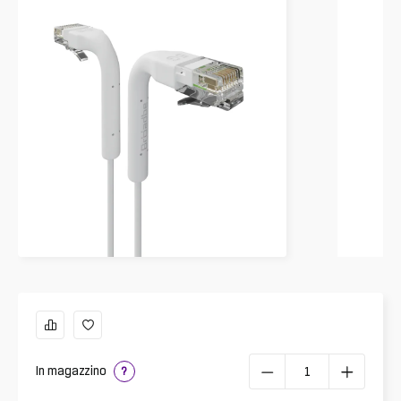
In magazzino
?