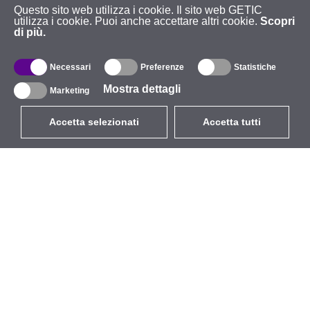
Questo sito web utilizza i cookie. Il sito web GETIC
utilizza i cookie. Puoi anche accettare altri cookie.
Scopri
di più.
Necessari
Preferenze
Statistiche
Mostra dettagli
Marketing
Accetta selezionati
Accetta tutti
EUR
con IVA 22%
,
Italia
Catalogo
Riguardo
Wireless all'aperto
Azienda
Antenne integrate
Marchio