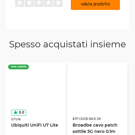
valuta prodotto
Spesso acquistati insieme
nuovo prodotto
5.0
BTP-I32C6-BK-0.1M
U7-Lite
Ubiquiti UniFi U7 Lite
Broadbe cavo patch
sottile 5G nero 0.1m