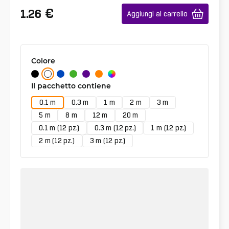
€
1.26
Aggiungi al carrello
Colore
Il pacchetto contiene
0.1 m
0.3 m
1 m
2 m
3 m
5 m
8 m
12 m
20 m
0.1 m (12 pz.)
0.3 m (12 pz.)
1 m (12 pz.)
2 m (12 pz.)
3 m (12 pz.)