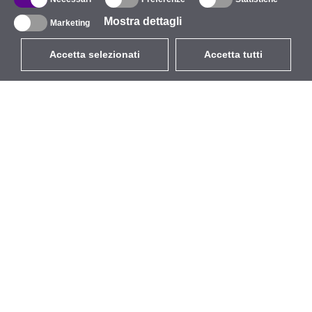
Mostra dettagli
Marketing
Accetta selezionati
Accetta tutti
EUR
con IVA 22%
,
Italia
Catalogo
Riguardo
Wireless all'aperto
Azienda
Antenne integrate
Marchio
WiFi 5
Eventi
Cavo Pigtail
StarCoins
Supporti e staffe
Contatti
Licenze
Termini e Condizioni