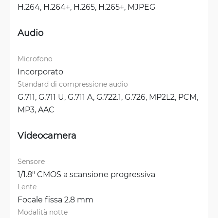
H.264, 
H.264+, 
H.265, 
H.265+, 
MJPEG
Audio
Microfono
Incorporato
Standard di compressione audio
G.711, 
G.711 U, 
G.711 A, 
G.722.1, 
G.726, 
MP2L2, 
PCM, 
MP3, 
AAC
Videocamera
Sensore
1/1.8" CMOS a scansione progressiva
Lente
Focale fissa 2.8 mm
Modalità notte