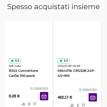
Spesso acquistati insieme
5.0
5.0
RJ45-Cat5e
CRS328-24P-4S+RM
RJ45 Connettore
MikroTik CRS328-24P-
Cat5e 100-pack
4S+RM
in magazzino
in magazzino
6.28
€
462.17
€