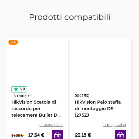
Prodotti compatibili
-9 %
5.0
DS-1275ZJ
DS-1280ZJ-XS
HikVision Scatola di
HikVision Palo staffa
raccordo per
di montaggio DS-
telecamera Bullet DS-
1275ZJ
1280ZJ-XS
in magazzino
in magazzino
17.54
€
29.18
€
19.26
€