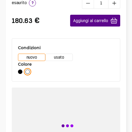
esaurito
?
€
180.63
Aggiungi al carrello
Condizioni
nuovo
usato
Colore