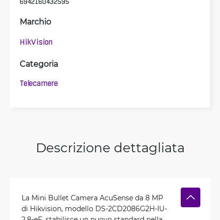
6942160432595
Marchio
HikVision
Categoria
Telecamere
Descrizione dettagliata
La Mini Bullet Camera AcuSense da 8 MP
di Hikvision, modello DS-2CD2086G2H-IU-
2.8-eF, stabilisce un nuovo standard nella