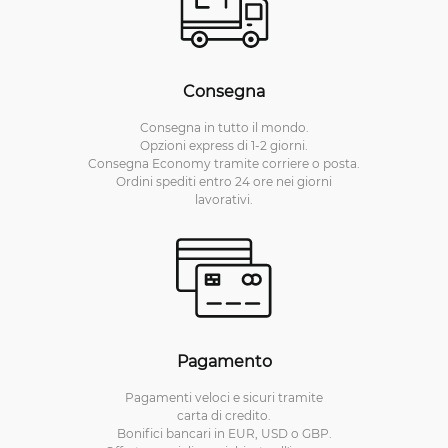
Consegna
Consegna in tutto il mondo.
Opzioni express di 1-2 giorni.
Consegna Economy tramite corriere o posta.
Ordini spediti entro 24 ore nei giorni
lavorativi.
Pagamento
Pagamenti veloci e sicuri tramite
carta di credito.
Bonifici bancari in EUR, USD o GBP.