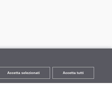
Accetta selezionati
Accetta tutti
EUR
con IVA 22%
,
Italia