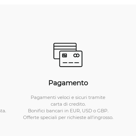
Pagamento
Pagamenti veloci e sicuri tramite
carta di credito.
Bonifici bancari in EUR, USD o GBP.
ta.
Offerte speciali per richieste all'ingrosso.