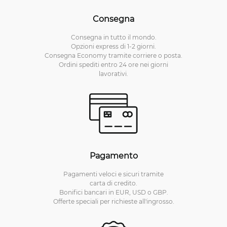
Consegna
Consegna in tutto il mondo.
Opzioni express di 1-2 giorni.
Consegna Economy tramite corriere o posta.
Ordini spediti entro 24 ore nei giorni
lavorativi.
Pagamento
Pagamenti veloci e sicuri tramite
carta di credito.
Bonifici bancari in EUR, USD o GBP.
Offerte speciali per richieste all'ingrosso.